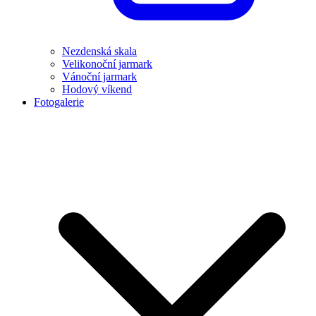
Nezdenská skala
Velikonoční jarmark
Vánoční jarmark
Hodový víkend
Fotogalerie