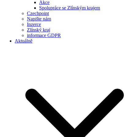
Akce
Spolupráce se Zlínským krajem
Czechpoint
Napište nám
Inzerce
Zlínský kraj
informace GDPR
Aktuálně