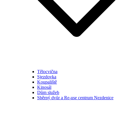
Tělocvična
Sjezdovka
Koupaliště
Kinosál
Dům služeb
Sběrný dvůr a Re-use centrum Nezdenice