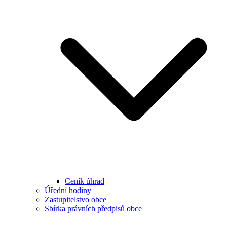
Ceník úhrad
Úřední hodiny
Zastupitelstvo obce
Sbírka právních předpisů obce