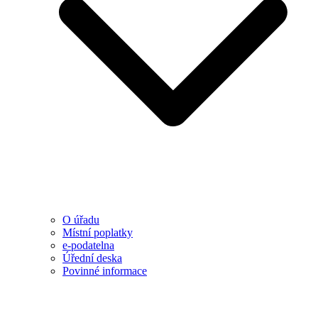
O úřadu
Místní poplatky
e-podatelna
Úřední deska
Povinné informace