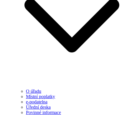
O úřadu
Místní poplatky
e-podatelna
Úřední deska
Povinné informace