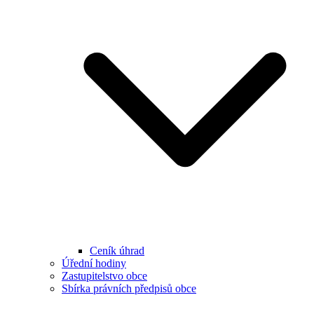
Ceník úhrad
Úřední hodiny
Zastupitelstvo obce
Sbírka právních předpisů obce