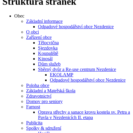
Struktura stránek
Obec
Základní informace
Odpadové hospodářství obce Nezdenice
O obci
Zařízení obce
Tělocvična
Sjezdovka
Koupaliště
Kinosál
Dům služeb
Sběrný dvůr a Re-use centrum Nezdenice
EKOLAMP
Odpadové hospodářství obce Nezdenice
Poloha obce
Základní a Mateřská škola
Zdravotnictví
Domov pro seniory
Farnost
Oprava střechy a sanace krovu kostela sv. Petra a
Pavla v Nezdenicích II. etapa
Publicita
Spolky & sdružení