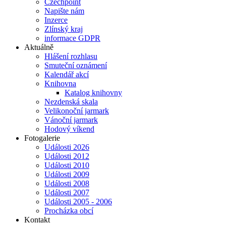
Czechpoint
Napište nám
Inzerce
Zlínský kraj
informace GDPR
Aktuálně
Hlášení rozhlasu
Smuteční oznámení
Kalendář akcí
Knihovna
Katalog knihovny
Nezdenská skala
Velikonoční jarmark
Vánoční jarmark
Hodový víkend
Fotogalerie
Události 2026
Události 2012
Události 2010
Události 2009
Události 2008
Události 2007
Události 2005 - 2006
Procházka obcí
Kontakt