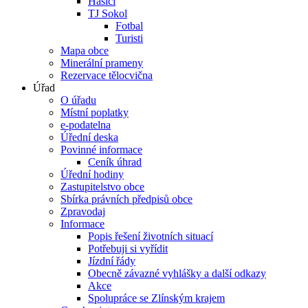
Hasiči
TJ Sokol
Fotbal
Turisti
Mapa obce
Minerální prameny
Rezervace tělocvična
Úřad
O úřadu
Místní poplatky
e-podatelna
Úřední deska
Povinné informace
Ceník úhrad
Úřední hodiny
Zastupitelstvo obce
Sbírka právních předpisů obce
Zpravodaj
Informace
Popis řešení životních situací
Potřebuji si vyřídit
Jízdní řády
Obecně závazné vyhlášky a další odkazy
Akce
Spolupráce se Zlínským krajem