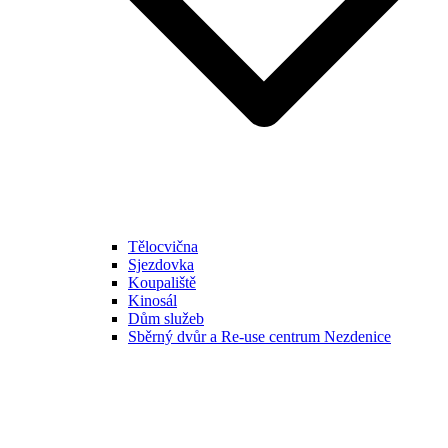
Tělocvična
Sjezdovka
Koupaliště
Kinosál
Dům služeb
Sběrný dvůr a Re-use centrum Nezdenice