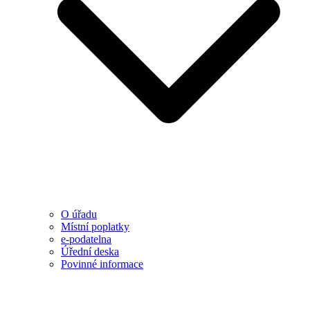
O úřadu
Místní poplatky
e-podatelna
Úřední deska
Povinné informace