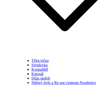
Tělocvična
Sjezdovka
Koupaliště
Kinosál
Dům služeb
Sběrný dvůr a Re-use centrum Nezdenice