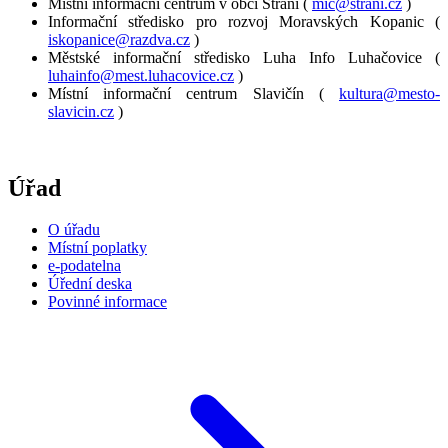
Místní informační centrum v obci Strání (
mic@strani.cz
)
Informační středisko pro rozvoj Moravských Kopanic (
iskopanice@razdva.cz
)
Městské informační středisko Luha Info Luhačovice (
luhainfo@mest.luhacovice.cz
)
Místní informační centrum Slavičín (
kultura@mesto-
slavicin.cz
)
Úřad
O úřadu
Místní poplatky
e-podatelna
Úřední deska
Povinné informace