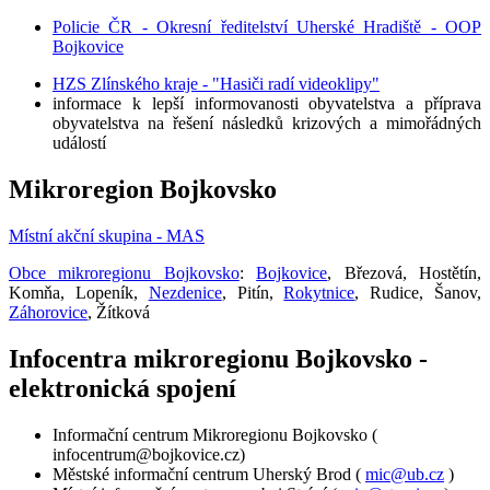
Policie ČR - Okresní ředitelství Uherské Hradiště - OOP
Bojkovice
HZS Zlínského kraje - "Hasiči radí videoklipy"
informace k lepší informovanosti obyvatelstva a příprava
obyvatelstva na řešení následků krizových a mimořádných
událostí
Mikroregion Bojkovsko
Místní akční skupina - MAS
Obce mikroregionu Bojkovsko
:
Bojkovice
, Březová, Hostětín,
Komňa, Lopeník,
Nezdenice
, Pitín,
Rokytnice
, Rudice, Šanov,
Záhorovice
, Žítková
Infocentra mikroregionu Bojkovsko -
elektronická spojení
Informační centrum Mikroregionu Bojkovsko (
infocentrum@bojkovice.cz)
Městské informační centrum Uherský Brod (
mic@ub.cz
)