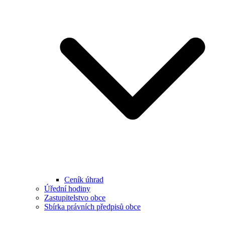
Ceník úhrad
Úřední hodiny
Zastupitelstvo obce
Sbírka právních předpisů obce