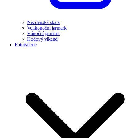
Nezdenská skala
Velikonoční jarmark
Vánoční jarmark
Hodový víkend
Fotogalerie