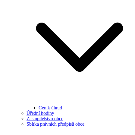
Ceník úhrad
Úřední hodiny
Zastupitelstvo obce
Sbírka právních předpisů obce