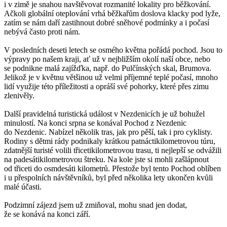
i v zimě je snahou navštěvovat rozmanité lokality pro běžkování.
Ačkoli globální oteplování vrhá běžkařům doslova klacky pod lyže,
zatím se nám daří zastihnout dobré sněhové podmínky a i počasí
nebývá často proti nám.
V posledních deseti letech se osmého května pořádá pochod. Jsou to
výpravy po našem kraji, ať už v nejbližším okolí naší obce, nebo
se podnikne malá zajížďka, např. do Pulčínských skal, Brumova.
Jelikož je v květnu většinou už velmi příjemné teplé počasí, mnoho
lidí využije této příležitosti a opráší své pohorky, které přes zimu
zlenivěly.
Další pravidelná turistická událost v Nezdenicích je už bohužel
minulostí. Na konci srpna se konával Pochod z Nezdenic
do Nezdenic. Nabízel několik tras, jak pro pěší, tak i pro cyklisty.
Rodiny s dětmi rády podnikaly krátkou patnáctikilometrovou túru,
zdatnější turisté volili třicetikilometrovou trasu, ti nejlepší se odvážili
na padesátikilometrovou štreku. Na kole jste si mohli zašlápnout
od třiceti do osmdesáti kilometrů. Přestože byl tento Pochod oblíben
i u přespolních návštěvníků, byl před několika lety ukončen kvůli
malé účasti.
Podzimní zájezd jsem už zmiňoval, mohu snad jen dodat,
že se konává na konci září.