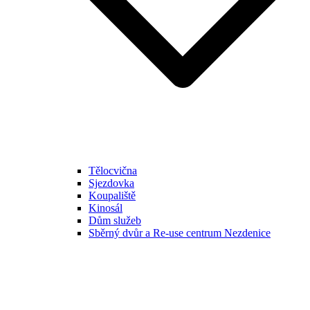
Tělocvična
Sjezdovka
Koupaliště
Kinosál
Dům služeb
Sběrný dvůr a Re-use centrum Nezdenice