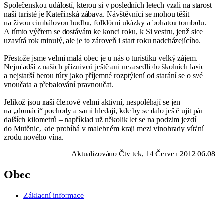
Společenskou událostí, kterou si v posledních letech vzali na starost
naši turisté je Kateřinská zábava. Návštěvníci se mohou těšit
na živou cimbálovou hudbu, folklórní ukázky a bohatou tombolu.
A tímto výčtem se dostávám ke konci roku, k Silvestru, jenž sice
uzavírá rok minulý, ale je to zároveň i start roku nadcházejícího.
Přestože jsme velmi malá obec je u nás o turistiku velký zájem.
Nejmladší z našich příznivců ještě ani nezasedli do školních lavic
a nejstarší berou túry jako příjemné rozptýlení od starání se o své
vnoučata a přebalování pravnoučat.
Jelikož jsou naši členové velmi aktivní, nespoléhají se jen
na „domácí“ pochody a sami hledají, kde by se dalo ještě ujít pár
dalších kilometrů – například už několik let se na podzim jezdí
do Mutěnic, kde probíhá v malebném kraji mezi vinohrady vítání
zrodu nového vína.
Aktualizováno Čtvrtek, 14 Červen 2012 06:08
Obec
Základní informace