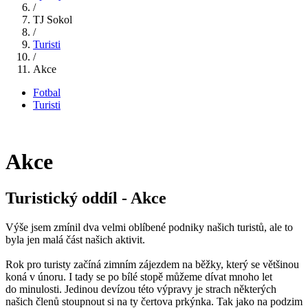
/
TJ Sokol
/
Turisti
/
Akce
Fotbal
Turisti
Akce
Turistický oddíl - Akce
Výše jsem zmínil dva velmi oblíbené podniky našich turistů, ale to
byla jen malá část našich aktivit.
Rok pro turisty začíná zimním zájezdem na běžky, který se většinou
koná v únoru. I tady se po bílé stopě můžeme dívat mnoho let
do minulosti. Jedinou devízou této výpravy je strach některých
našich členů stoupnout si na ty čertova prkýnka. Tak jako na podzim