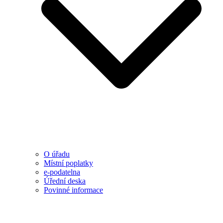
O úřadu
Místní poplatky
e-podatelna
Úřední deska
Povinné informace