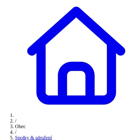
/
Obec
/
Spolky & sdružení